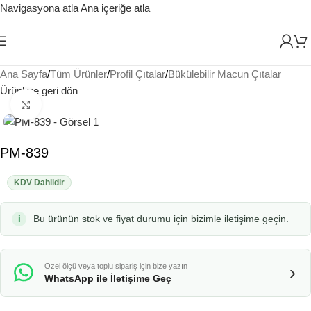
Navigasyona atla
Ana içeriğe atla
Ana Sayfa
/
Tüm Ürünler
/
Profil Çıtalar
/
Bükülebilir Macun Çıtalar
Ürünlere geri dön
Büyütmek için tıklayın
PM-839
KDV Dahildir
Bu ürünün stok ve fiyat durumu için bizimle iletişime geçin.
Özel ölçü veya toplu sipariş için bize yazın
›
WhatsApp ile İletişime Geç