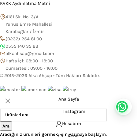
KVKK Aydınlatma Metni
4161 Sk. No: 3/A
Yunus Emre Mahallesi
Karabağlar / İzmir
(0232) 254 81 00
0555 140 35 23
alkaahsap@gmail.com
Hafta İçi: 08:00 - 18:00
Cumartesi: 09:00 - 16:00
© 2015–2026 Alka Ahşap • Tüm Hakları Saklıdır.
Ana Sayfa
Instagram
Hesabım
Ara
Aradığınız ürünleri görmek için yazmaya başlayın.
Sepet