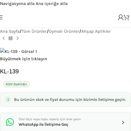
Navigasyona atla
Ana içeriğe atla
Ana Sayfa
/
Tüm Ürünler
/
Oymalı Ürünler
/
Ahşap Aplikler
Büyütmek için tıklayın
KL-139
KDV Dahildir
Bu ürünün stok ve fiyat durumu için bizimle iletişime geçin.
Özel ölçü veya toplu sipariş için bize yazın
›
WhatsApp ile İletişime Geç