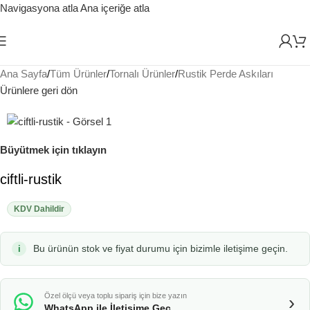
Navigasyona atla
Ana içeriğe atla
Ana Sayfa
/
Tüm Ürünler
/
Tornalı Ürünler
/
Rustik Perde Askıları
Ürünlere geri dön
Büyütmek için tıklayın
ciftli-rustik
KDV Dahildir
Bu ürünün stok ve fiyat durumu için bizimle iletişime geçin.
Özel ölçü veya toplu sipariş için bize yazın
›
WhatsApp ile İletişime Geç