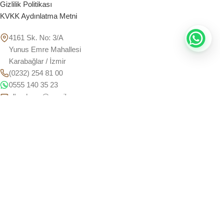
Gizlilik Politikası
KVKK Aydınlatma Metni
4161 Sk. No: 3/A
Yunus Emre Mahallesi
Karabağlar / İzmir
(0232) 254 81 00
0555 140 35 23
alkaahsap@gmail.com
Hafta İçi: 08:00 - 18:00
Cumartesi: 09:00 - 16:00
© 2015–2026 Alka Ahşap • Tüm Hakları Saklıdır.
Ana Sayfa
Instagram
Hesabım
Ara