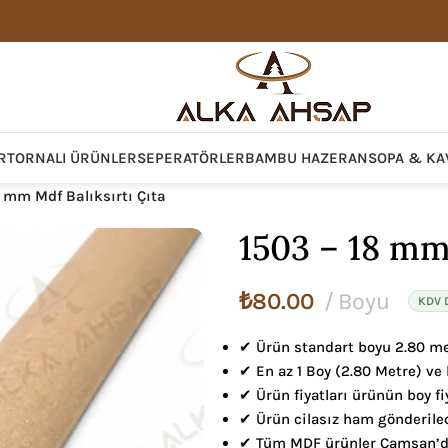
R
TORNALI ÜRÜNLER
SEPERATÖRLER
BAMBU HAZERAN
SOPA & KA
8 mm Mdf Balıksırtı Çıta
1503 – 18 mm 
₺
80.00
Boyu
KDV D
✔ Ürün standart boyu 2.80 me
✔ En az 1 Boy (2.80 Metre) ve k
✔ Ürün fiyatları ürünün boy fiy
✔ Ürün cilasız ham gönderilec
✔ Tüm MDF ürünler Çamsan’dı