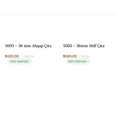
5003 – 36 mm Ahşap Çıta
5003 – 36mm Mdf Çıta
₺
120.00
metre
₺
160.00
Boyu
KDV Dahildir
KDV Dahildir