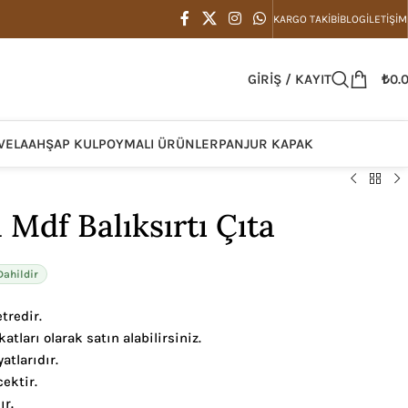
KARGO TAKIBI
BLOG
İLETIŞIM
GIRIŞ / KAYIT
₺
0.
VELA
AHŞAP KULP
OYMALI ÜRÜNLER
PANJUR KAPAK
Mdf Balıksırtı Çıta
ahildir
tredir.
atları olarak satın alabilirsiniz.
atlarıdır.
ektir.
r.