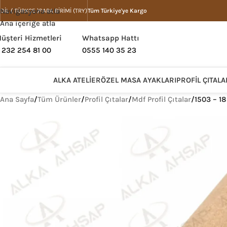
Navigasyona atla
DIL ( TÜRKÇE )
PARA BIRIMI (TRY)
Tüm Türkiye'ye Kargo
Ana içeriğe atla
üşteri Hizmetleri
Whatsapp Hattı
 232 254 81 00
0555 140 35 23
ALKA ATELIER
ÖZEL MASA AYAKLARI
PROFIL ÇITALA
Ana Sayfa
/
Tüm Ürünler
/
Profil Çıtalar
/
Mdf Profil Çıtalar
/
1503 – 1