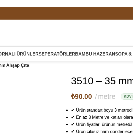
ORNALI ÜRÜNLER
SEPERATÖRLER
BAMBU HAZERAN
SOPA &
mm Ahşap Çıta
3510 – 35 mm
₺
90.00
metre
KDV D
✔ Ürün standart boyu 3 metredir
✔ En az 3 Metre ve katları olarak
✔ Ürün fiyatları ürünün metretül f
✔ Ürün cilasız ham gönderilecek