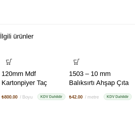
İlgili ürünler
120mm Mdf
1503 – 10 mm
Kartonpiyer Taç
Balıksırtı Ahşap Çıta
₺
800.00
Boyu
₺
42.00
metre
KDV Dahildir
KDV Dahildir