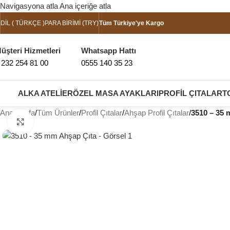
Navigasyona atla
Ana içeriğe atla
DIL ( TÜRKÇE )
PARA BIRIMI (TRY)
Tüm Türkiye'ye Kargo
üşteri Hizmetleri
Whatsapp Hattı
 232 254 81 00
0555 140 35 23
ALKA ATELIER
ÖZEL MASA AYAKLARI
PROFIL ÇITALAR
T
Ana Sayfa
/
Tüm Ürünler
/
Profil Çıtalar
/
Ahşap Profil Çıtalar
/
3510 – 35 
Büyütmek için tıklayın