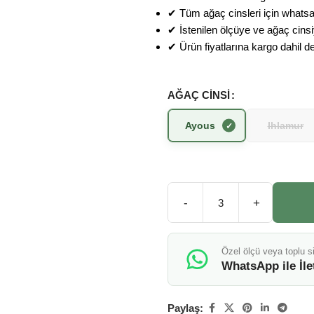
✔ Tüm ağaç cinsleri için whatsa
✔ İstenilen ölçüye ve ağaç cinsiye
✔ Ürün fiyatlarına kargo dahil değ
AĞAÇ CINSI
Ayous
Ihlamur
-
+
Özel ölçü veya toplu si
WhatsApp ile İl
Paylaş: