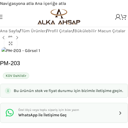
Navigasyona atla
Ana içeriğe atla
Ana Sayfa
/
Tüm Ürünler
/
Profil Çıtalar
/
Bükülebilir Macun Çıtalar
Büyütmek için tıklayın
PM-203
KDV Dahildir
Bu ürünün stok ve fiyat durumu için bizimle iletişime geçin.
Özel ölçü veya toplu sipariş için bize yazın
›
WhatsApp ile İletişime Geç